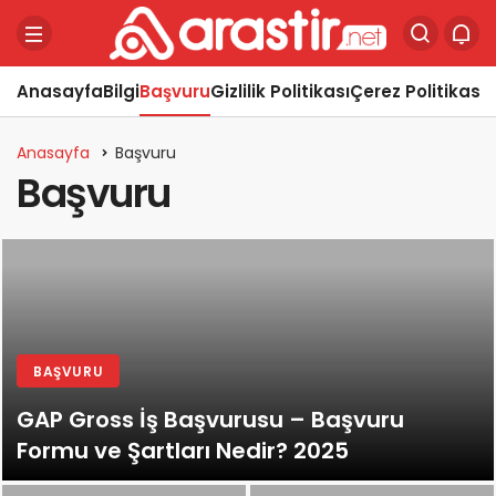
Anasayfa
Bilgi
Başvuru
Gizlilik Politikası
Çerez Politikası
Y
Anasayfa
Başvuru
Başvuru
BAŞVURU
GAP Gross İş Başvurusu – Başvuru
Formu ve Şartları Nedir? 2025