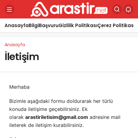
Anasayfa
Bilgi
Başvuru
Gizlilik Politikası
Çerez Politikası
Y
Anasayfa
İletişim
Merhaba
Bizimle aşağıdaki formu doldurarak her türlü
konuda iletişime geçebilirsiniz. Ek
olarak
arastiriletisim@gmail.com
adresine mail
ileterek de iletişim kurabilirsiniz.