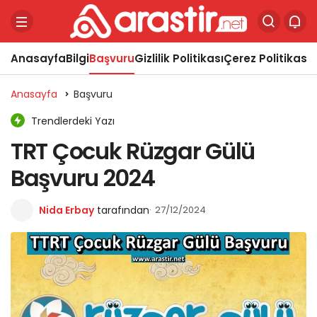
Anasayfa
Bilgi
Başvuru
Gizlilik Politikası
Çerez Politikası
Y
Anasayfa
Başvuru
Trendlerdeki Yazı
TRT Çocuk Rüzgar Gülü
Başvuru 2024
Nida Erbay
tarafından
27/12/2024