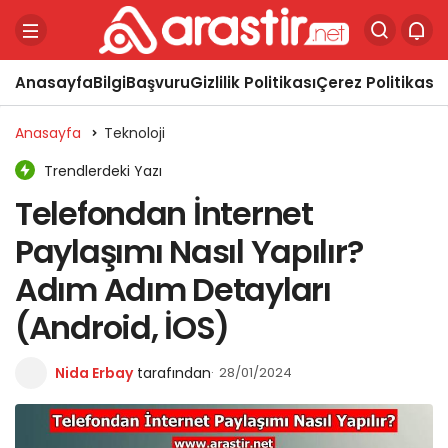
Anasayfa
Bilgi
Başvuru
Gizlilik Politikası
Çerez Politikası
Y
Anasayfa
Teknoloji
Trendlerdeki Yazı
Telefondan İnternet
Paylaşımı Nasıl Yapılır?
Adım Adım Detayları
(Android, İOS)
Nida Erbay
tarafından
28/01/2024