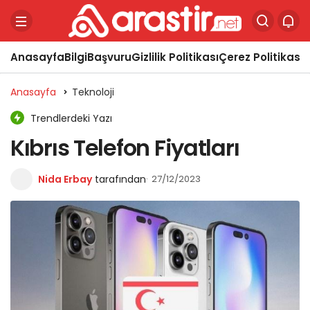
Anasayfa
Bilgi
Başvuru
Gizlilik Politikası
Çerez Politikası
Y
Anasayfa
Teknoloji
Trendlerdeki Yazı
Kıbrıs Telefon Fiyatları
Nida Erbay
tarafından
27/12/2023