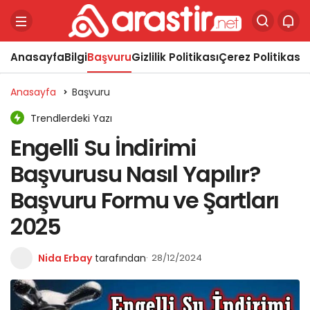
Anasayfa
Bilgi
Başvuru
Gizlilik Politikası
Çerez Politikası
Y
Anasayfa
Başvuru
Trendlerdeki Yazı
Engelli Su İndirimi
Başvurusu Nasıl Yapılır?
Başvuru Formu ve Şartları
2025
Nida Erbay
tarafından
28/12/2024