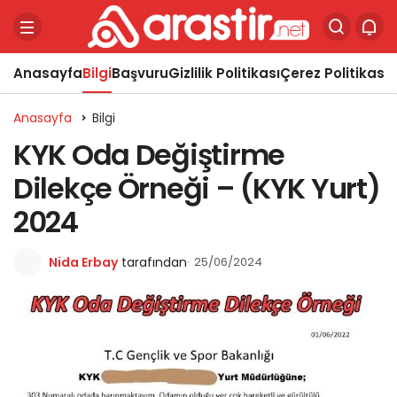
Anasayfa
Bilgi
Başvuru
Gizlilik Politikası
Çerez Politikası
Y
Anasayfa
Bilgi
KYK Oda Değiştirme
Dilekçe Örneği – (KYK Yurt)
2024
Nida Erbay
tarafından
25/06/2024