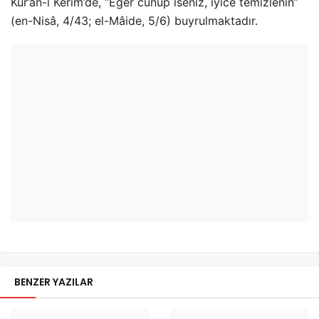
Kur’ân-ı Kerîm’de, “Eğer cünüp iseniz, iyice temizlenin”
(en-Nisâ, 4/43; el-Mâide, 5/6) buyrulmaktadır.
BENZER YAZILAR