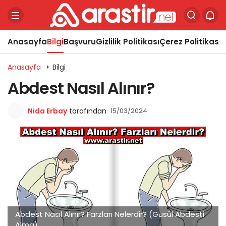
Anasayfa
Bilgi
Başvuru
Gizlilik Politikası
Çerez Politikası
Y
Anasayfa
Bilgi
Abdest Nasıl Alınır?
Nida Erbay
tarafından
15/03/2024
Abdest Nasıl Alınır? Farzları Nelerdir? (Gusül Abdesti
Alma)